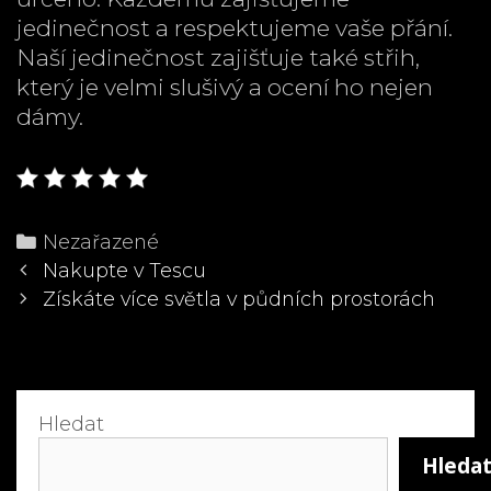
jedinečnost a respektujeme vaše přání.
Naší jedinečnost zajišťuje také střih,
který je velmi slušivý a ocení ho nejen
dámy.
Categories
Nezařazené
Post
Nakupte v Tescu
navigation
Získáte více světla v půdních prostorách
Hledat
Hleda