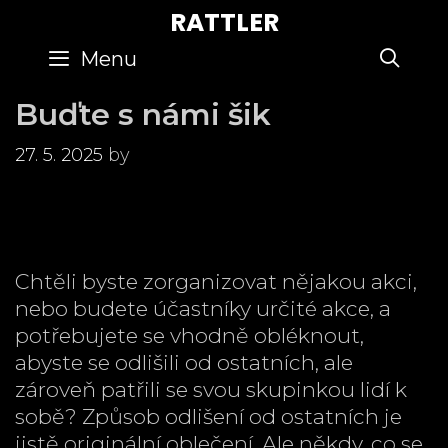
Skip
RATTLER
to
SE
Menu
content
Buďte s námi šik
27. 5. 2025
by
Chtěli byste zorganizovat nějakou akci,
nebo budete účastníky určité akce, a
potřebujete se vhodně obléknout,
abyste se odlišili od ostatních, ale
zároveň patřili se svou skupinkou lidí k
sobě? Způsob odlišení od ostatních je
jistě originální oblečení. Ale někdy, co se