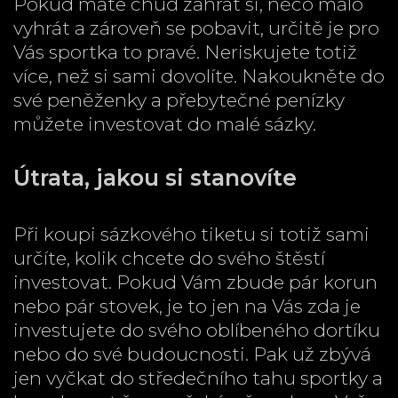
Pokud máte chuď zahrát si, něco málo
vyhrát a zároveň se pobavit, určitě je pro
Vás sportka to pravé. Neriskujete totiž
více, než si sami dovolíte. Nakoukněte do
své peněženky a přebytečné penízky
můžete investovat do malé sázky.
Útrata, jakou si stanovíte
Při koupi sázkového tiketu si totiž sami
určíte, kolik chcete do svého štěstí
investovat. Pokud Vám zbude pár korun
nebo pár stovek, je to jen na Vás zda je
investujete do svého oblíbeného dortíku
nebo do své budoucnosti. Pak už zbývá
jen vyčkat do
středečního tahu sportky
a