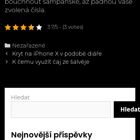
bouchnout šampaňské, až padnou Vaše
zvolená čísla.
3.7/5 - (3 votes)
Categories
Nezařazené
Post
Kryt na iPhone X v podobě diáře
navigation
K čemu využít čaj ze šalvěje
Hledat
Hleda
Nejnovější příspěvky