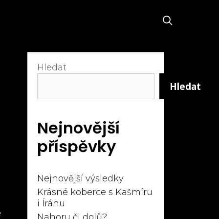
SEARCH
Hledat
Hledat
Nejnovější
příspěvky
Nejnovější výsledky
Krásné koberce s Kašmíru
i Íránu
ě
Nahoru či dolů?