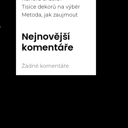
Tisíce dekorů na výběr
Metoda, jak zaujmout
a
y
Nejnovější
komentáře
Žádné komentáře.