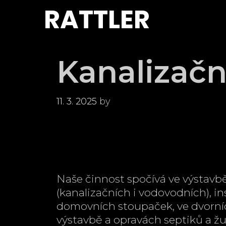
Skip
RATTLER
to
content
Kanalizačn
11. 3. 2025
by
Naše činnost spočívá ve výstavb
(kanalizačních i vodovodních), in
domovních stoupaček, ve dvorních
výstavbě a opravách septiků a žu