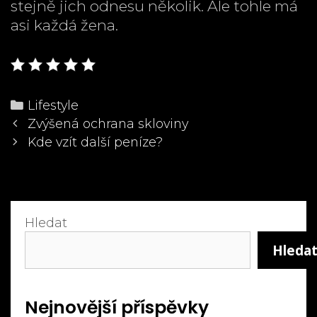
stejně jich odnesu několik. Ale tohle má
asi každá žena.
Categories
Lifestyle
Post
Zvýšená ochrana skloviny
navigation
Kde vzít další peníze?
Hledat
Hleda
Nejnovější příspěvky