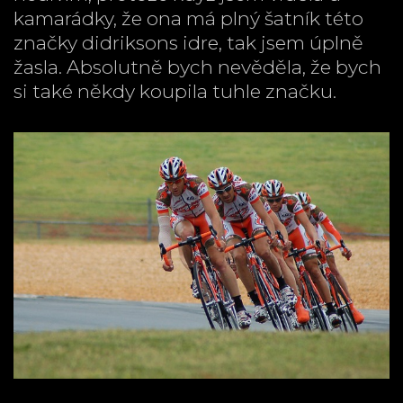
kamarádky, že ona má plný šatník této
značky didriksons idre, tak jsem úplně
žasla. Absolutně bych nevěděla, že bych
si také někdy koupila tuhle značku.