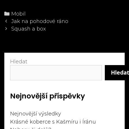
Categories
Mobil
Post
Jak na pohodové ráno
navigation
Squash a box
Hledat
Hleda
Nejnovější příspěvky
Nejnovější výsledky
Krásné koberce s Kašmíru i Íránu