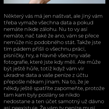
Některý vás má jen naštvat, ale jiný vám
třeba vymaže všechna data a pokud
nemáte nikde zálohu.
Nu to vy asi
nemáte, nač také že ano, vám se přece
nemůže nic podobného stát. Takže jste
tím pádem přišli o všechnu práci,
písničky, hry, a hlavně všechny vaše
fotografie, které jste kdy měli. Ale může
být ještě hůře, totiž když vám vir
ukradne data a vaše peníze z účtu
přepošle někam jinam. Na to, že je
někdy ještě spatříte zapomeňte, protože
tam kam byly poslány se nikdo
nedostane a ten účet samotný už dávno
asi neexistuje. Že vám ty peníze musí