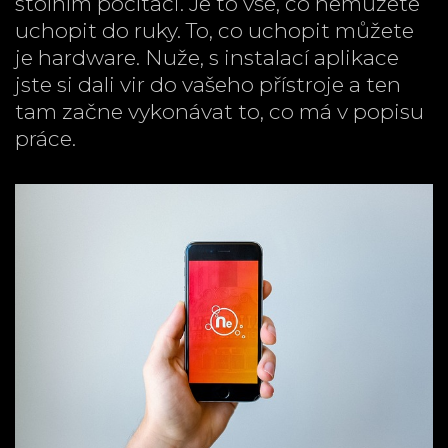
stolním počítači. Je to vše, co nemůžete
uchopit do ruky. To, co uchopit můžete
je hardware. Nuže, s instalací aplikace
jste si dali vir do vašeho přístroje a ten
tam začne vykonávat to, co má v popisu
práce.