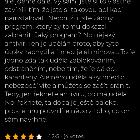
ale jdeme dále. Vy sami jste si to vlastně
zavinili tím, že jste si takovou aplikaci
nainstalovali. Nepoužili jste žádný
program, který by tomu dokázal
zabránit! Jaký program? No nějaký
antivir. Ten je udělán proto, aby tyto
útoky zachytil a ihned je eliminovat. To je
jedno zda tak udělá zablokováním,
odstraněním, nebo tím, že je dá do
karantény. Ale něco udělá a vy hned o
nebezpečí víte a můžete se začít bránit.
Tedy, jen řeknete antiviru, co má udělat.
No, řeknete, ta doba je ještě daleko,
prostě mu potvrdíte něco z toho, co on
sám navrhne.
4.2/5 - (4 votes)