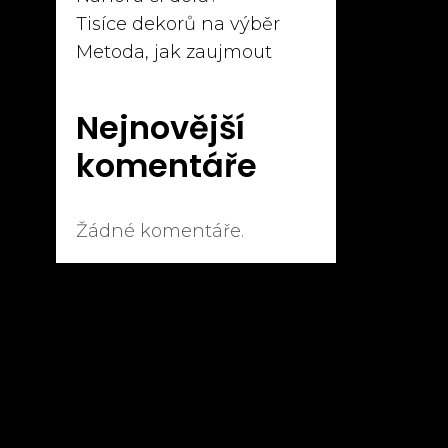
Tisíce dekorů na výběr
Metoda, jak zaujmout
Nejnovější
komentáře
Žádné komentáře.
e