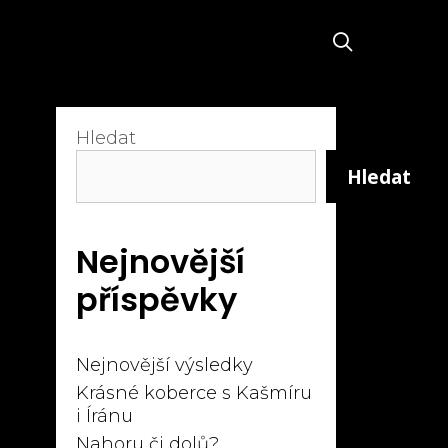
SEARCH
Hledat
Hledat
Nejnovější
příspěvky
Nejnovější výsledky
Krásné koberce s Kašmíru
i Íránu
Nahoru či dolů?