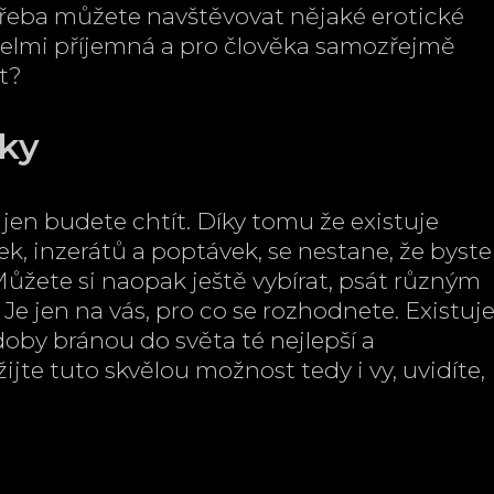
 třeba můžete navštěvovat nějaké erotické
a velmi příjemná a pro člověka samozřejmě
ět?
iky
 jen budete chtít. Díky tomu že existuje
, inzerátů a poptávek, se nestane, že byste
Můžete si naopak ještě vybírat, psát různým
e jen na vás, pro co se rozhodnete. Existuj
ádoby bránou do světa té nejlepší a
ijte tuto skvělou možnost tedy i vy, uvidíte,