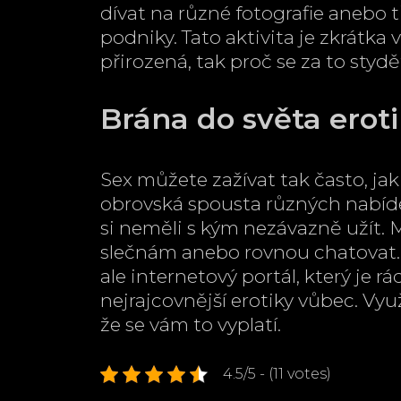
dívat na různé fotografie anebo
podniky. Tato aktivita je zkrátk
přirozená, tak proč se za to styd
Brána do světa erot
Sex
můžete zažívat tak často, jak
obrovská spousta různých nabídek
si neměli s kým nezávazně užít. 
slečnám anebo rovnou chatovat. J
ale internetový portál, který je r
nejrajcovnější erotiky vůbec. Využ
že se vám to vyplatí.
4.5/5 - (11 votes)