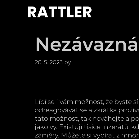
Skip
RATTLER
to
content
Nezávazná
20. 5. 2023
by
Líbí se i vám možnost, že byste 
odreagovávat se a zkrátka prožív
tato možnost, tak neváhejte a p
jako vy. Existují tisíce inzerátů
záměry. Můžete si vybírat z mno