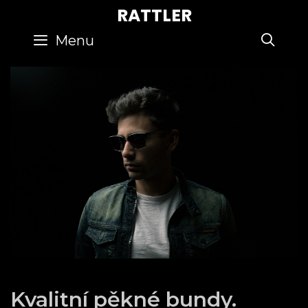
Skip
RATTLER
to
SE
Menu
content
Kvalitní pěkné bundy.