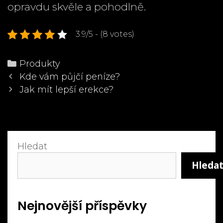
opravdu skvěle a pohodlně.
3.9/5 - (8 votes)
Categories
Produkty
Post
Kde vám půjčí peníze?
navigation
Jak mít lepší erekce?
Hledat
Hleda
Nejnovější příspěvky