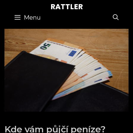
Skip
RATTLER
to
SE
Menu
content
Kde vám půjčí peníze?