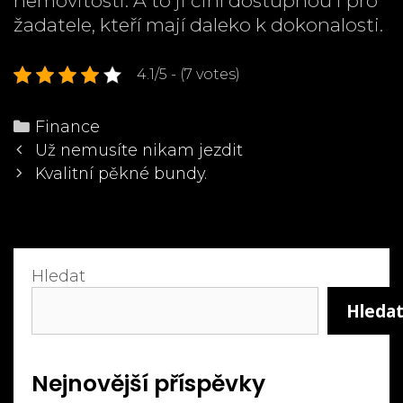
nemovitosti. A to ji činí dostupnou i pro
žadatele, kteří mají daleko k dokonalosti.
4.1/5 - (7 votes)
Categories
Finance
Post
Už nemusíte nikam jezdit
navigation
Kvalitní pěkné bundy.
Hledat
Hleda
Nejnovější příspěvky