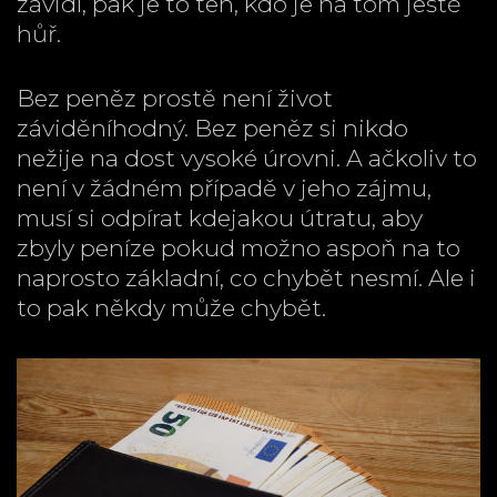
závidí, pak je to ten, kdo je na tom ještě
hůř.
Bez peněz prostě není život
záviděníhodný. Bez peněz si nikdo
nežije na dost vysoké úrovni. A ačkoliv to
není v žádném případě v jeho zájmu,
musí si odpírat kdejakou útratu, aby
zbyly peníze pokud možno aspoň na to
naprosto základní, co chybět nesmí. Ale i
to pak někdy může chybět.