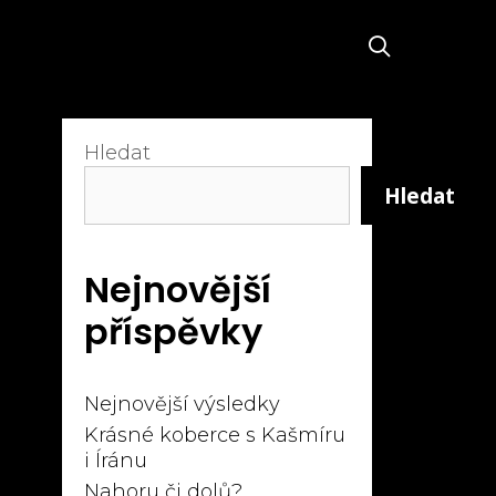
SEARCH
Hledat
Hledat
Nejnovější
příspěvky
Nejnovější výsledky
Krásné koberce s Kašmíru
i Íránu
Nahoru či dolů?