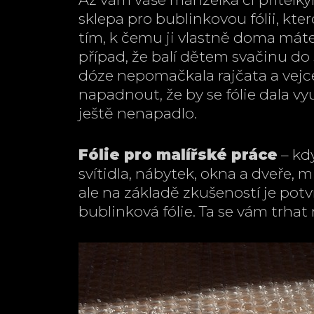
sklepa pro bublinkovou fólii, kte
tím, k čemu ji vlastně doma máte
případ, že balí dětem svačinu do š
dóze nepomačkala rajčata a vejce 
napadnout, že by se fólie dala vy
ještě nenapadlo.
Fólie pro malířské práce
– kdy
svítidla, nábytek, okna a dveře, 
ale na základě zkušeností je potvr
bublinková fólie. Ta se vám trhat