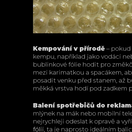
Kempování v přírodě
– pokud 
kempu, například jako vodáci ne
bublinkové fólie hodit pro změkč
mezi karimatkou a spacákem, aby 
posadit venku před stanem, až b
měkká vrstva hodí pod zadkem př
Balení spotřebičů do rekla
mlýnek na mák nebo mobilní tele
nejrychleji odeslat k opravě a vy
fólii
, ta je naprosto ideálním bal