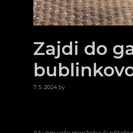
Zajdi do g
bublinkovou
7. 5. 2024
by
Až vám vaše manželka či přítelky