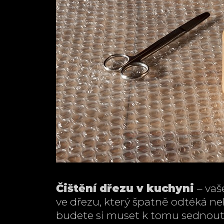
Čištění dřezu v kuchyni
– vaš
ve dřezu, který špatně odtéká ne
budete si muset k tomu sednout