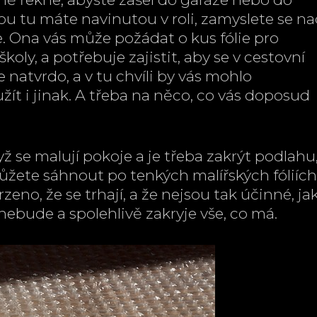
rou tu máte navinutou v roli, zamyslete se n
. Ona vás může požádat o kus fólie pro
koly, a potřebuje zajistit, aby se v cestovní
natvrdo, a v tu chvíli by vás mohlo
užít i jinak. A třeba na něco, co vás doposud
ž se malují pokoje a je třeba zakrýt podlahu
můžete sáhnout po tenkých malířských fóliích
zeno, že se trhají, a že nejsou tak účinné, ja
 nebude a spolehlivě zakryje vše, co má.