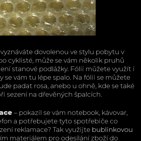
vyznáváte dovolenou ve stylu pobytu v
bo cyklisté, může se vám několik pruhů
ení stanové podlážky. Fólii můžete využít i
se vám tu lépe spalo. Na fólii se můžete
ude padat rosa, anebo u ohně, kde se také
i sezení na dřevěných špalcích.
mace
– pokazil se vám notebook, kávovar,
fon a potřebujete tyto spotřebiče co
řízení reklamace? Tak využijte
bublinkovou
icím materiálem pro odesílání zboží do