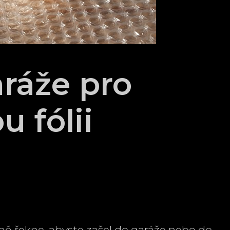
aráže pro
 fólii
ně řekne, abyste zašel do garáže nebo do