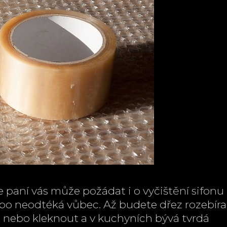
e paní vás může požádat i o vyčištění sifonu
bo neodtéká vůbec. Až budete dřez rozebíra
 nebo kleknout a v kuchyních bývá tvrdá